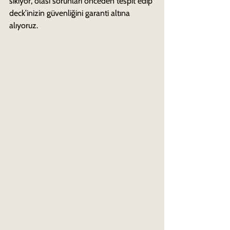
sıkıyor, olası sorunları önceden tespit edip 
deck’inizin güvenliğini garanti altına 
alıyoruz.