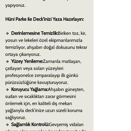
yapıyoruz.
Hüni Parke ile Deck’inizi Yaza Hazırlayın:
🔹 
Derinlemesine Temizlik:
Biriken toz, kir, 
yosun ve lekeleri özel ekipmanlarımızla 
temizliyor, ahşabın doğal dokusunu tekrar 
ortaya çıkarıyoruz.
🔹 
Yüzey Yenileme:
Zamanla matlaşan, 
çatlayan veya solan yüzeyleri 
profesyonelce zımparalayıp ilk günkü 
pürüzsüzlüğüne kavuşturuyoruz.
🔹 
Koruyucu Yağlama:
Ahşabın güneşten, 
sudan ve sıcaklıktan zarar görmesini 
önlemek için, en kaliteli dış mekan 
yağlarıyla deck’inize uzun süreli koruma 
sağlıyoruz.
🔹 
Sağlamlık Kontrolü:
Gevşemiş vidaları 