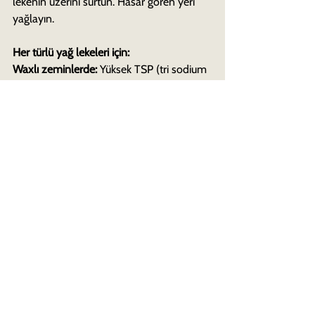
lekenin üzerini sürtün. Hasar gören yeri 
yağlayın.
Her türlü yağ lekeleri için:
Waxlı zeminlerde:
 Yüksek TSP (tri sodium 
phosphate) içeren bir mutfak sabununu 
ya da hidrojen peroksitli bir pamuğu 
lekenin üzerine uygulayabilirsiniz. İkinci 
kat pamuğu bu defa da amonyak 
emdirerek ilk uyguladığınız pamuğun 
üzerine yerleştirebilirsiniz. Leke yok olana 
kadar bu işlemi tekrarlayın.
Not:
 Amonyak ahşabın rengini bozarak 
soldurabilir.
Yüzey cilaları için:
 İspirtoyla ya da TSP’yle 
silin. Temiz bir bez ya da havluyla 
temizleyin.