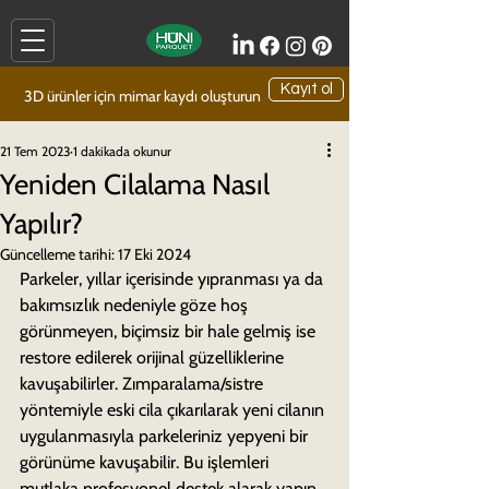
Kayıt ol
3D ürünler için mimar kaydı oluşturun
21 Tem 2023
1 dakikada okunur
Yeniden Cilalama Nasıl
Yapılır?
Güncelleme tarihi:
17 Eki 2024
Parkeler, yıllar içerisinde yıpranması ya da 
bakımsızlık nedeniyle göze hoş 
görünmeyen, biçimsiz bir hale gelmiş ise 
restore edilerek orijinal güzelliklerine 
kavuşabilirler. Zımparalama/sistre 
yöntemiyle eski cila çıkarılarak yeni cilanın 
uygulanmasıyla parkeleriniz yepyeni bir 
görünüme kavuşabilir. Bu işlemleri 
mutlaka profesyonel destek alarak yapın. 