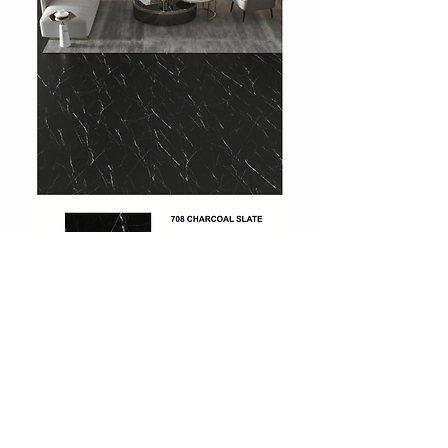
708 Charcoal Slate
Showroom
Levent Street No:36
Besiktas / Istanbul
Phone:
0212 283 51 51