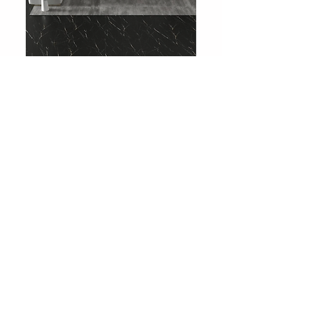
708 Charcoal Slate
Showroom
Levent Street No:36
Besiktas / Istanbul
Phone:
0212 283 51 51
Email:
info@huniparke.com