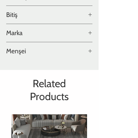
Lite Collection
Bitiş
Yağlı
Marka
Hakwood
Menşei
Hollanda
Related
Products