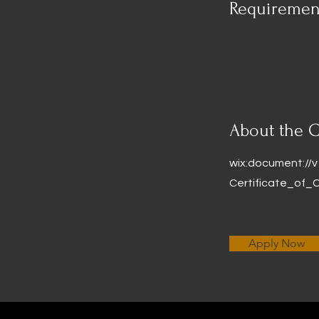
Requiremen
About the 
wix:document:/
Certificate_of_C
Apply Now