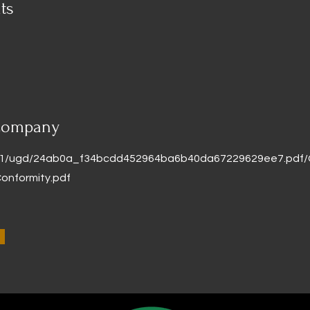
ts
Company
/v1/ugd/24ab0a_f34bcdd452964ba6b40da67229629ee7.pd
onformity.pdf