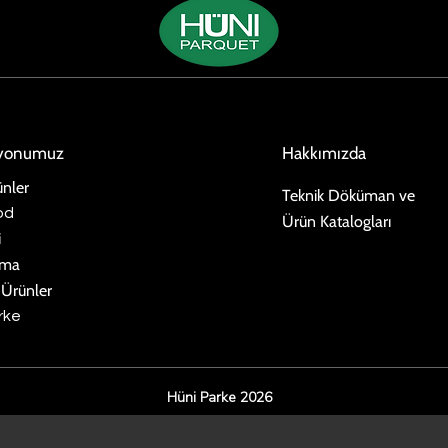
iyonumuz
Hakkımızda
nler
Teknik Döküman ve
od
Ürün Katalogları
i
ima
 Ürünler
rke
Hüni Parke 2026