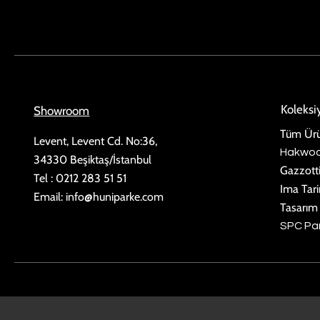
Koleks
Showroom
Tüm Ürü
Levent, Levent Cd. No:36,
Hakwo
34330 Beşiktaş/İstanbul
Gazzott
Tel : 0212 283 51 51
Ima Tar
Email:
info@huniparke.com
Tasarım
SPC Pa