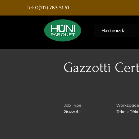
Tel: 0(212) 283 51 51
Hakkımızda
< Back
Gazzotti Cer
Job Type
Workspac
Gazzotti
Teknik Dö