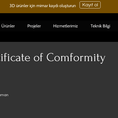
Kayıt ol
3D ürünler için mimar kaydı oluşturun
Ürünler
Projeler
Hizmetlerimiz
Teknik Bilgi
tificate of Comformity
e
küman