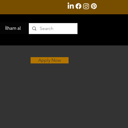
İlham al
Apply Now