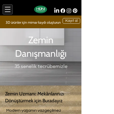
Kayıt ol
3D ürünler için mimar kaydı oluşturun
Zemin
Danışmanlığı
35 senelik tecrübemizle
Zemin Uzmanı: Mekânlarınızı
Dönüştürmek için Buradayız
Modern yaşamın vazgeçilmez