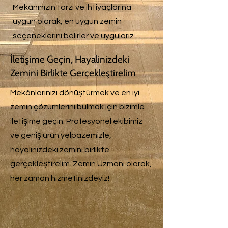
Mekânınızın tarzı ve ihtiyaçlarına
uygun olarak, en uygun zemin
seçeneklerini belirler ve uygularız.
İletişime Geçin, Hayalinizdeki
Zemini Birlikte Gerçekleştirelim
Mekânlarınızı dönüştürmek ve en iyi
zemin çözümlerini bulmak için bizimle
iletişime geçin. Profesyonel ekibimiz
ve geniş ürün yelpazemizle,
hayalinizdeki zemini birlikte
gerçekleştirelim. Zemin Uzmanı olarak,
her zaman hizmetinizdeyiz!