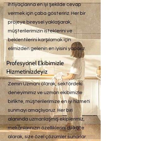
ihtiyaçlarına en iyi şekilde cevap
vermek için çaba gösteririz. Her bir
projeye bireysel yaklaşarak,
müşterilerimizin isteklerini ve
beklentilerini karşılamak için
elimizden gelenin en iyisini yaparız.
Profesyonel Ekibimizle
Hizmetinizdeyiz
Zemin Uzmanı olarak, sektördeki
deneyimimiz ve uzman ekibimizle
birlikte, müşterilerimize en iyi hizmeti
sunmayı amaçlıyoruz. Her biri
alanında uzmanlaşmış ekiplerimiz,
mekânlarınızın özelliklerini dikkate
alarak, size özel çözümler sunarlar.