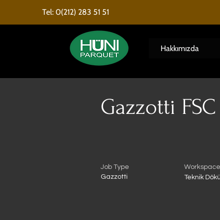
Tel: 0(212) 283 51 51
Hakkımızda
< Back
Gazzotti FSC
Job Type
Workspac
Gazzotti
Teknik Dö