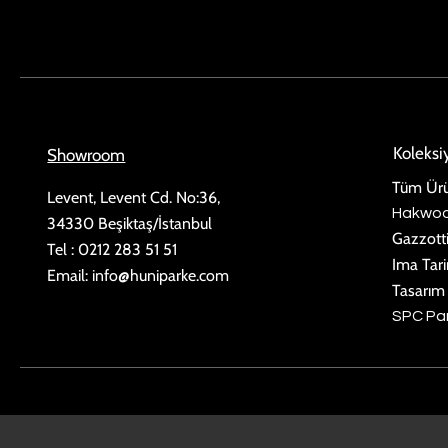
Koleks
Showroom
Tüm Ürü
Levent, Levent Cd. No:36,
Hakwo
34330 Beşiktaş/İstanbul
Gazzott
Tel : 0212 283 51 51
Ima Tar
Email:
info@huniparke.com
Tasarım
SPC Pa