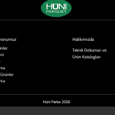
iyonumuz
Hakkımızda
nler
Teknik Döküman ve
od
Ürün Katalogları
i
ima
 Ürünler
rke
Hüni Parke 2026