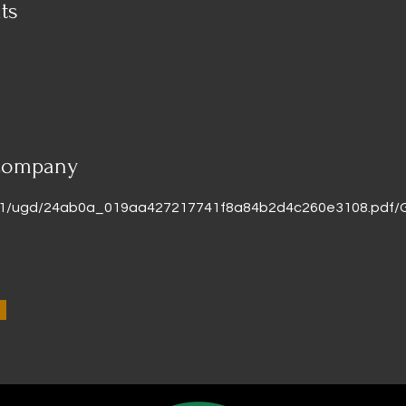
ts
Company
/v1/ugd/24ab0a_019aa427217741f8a84b2d4c260e3108.pd