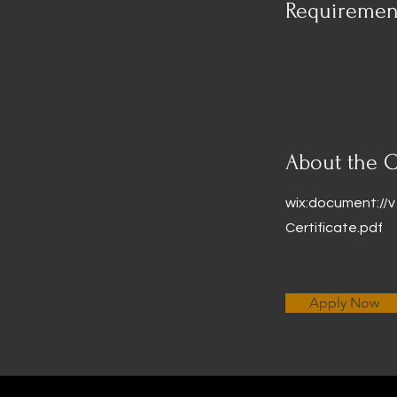
Requiremen
About the 
wix:document:/
Certificate.pdf
Apply Now