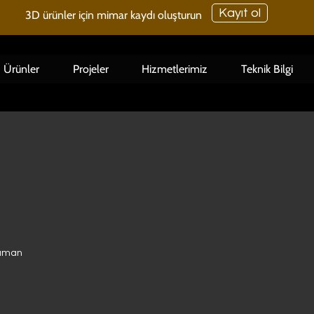
Kayıt ol
3D ürünler için mimar kaydı oluşturun
Ürünler
Projeler
Hizmetlerimiz
Teknik Bilgi
e
küman