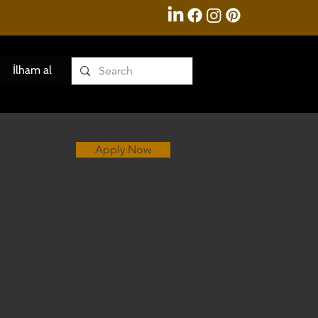
İlham al
Apply Now