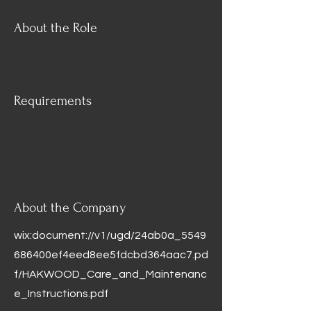
About the Role
Requirements
About the Company
wix:document://v1/ugd/24ab0a_5549
686400ef4eed8ee5fdcbd364aac7.pd
f/HAKWOOD_Care_and_Maintenanc
e_Instructions.pdf