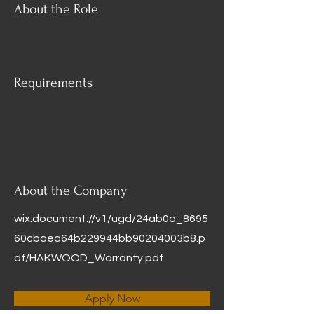
About the Role
Requirements
About the Company
wix:document://v1/ugd/24ab0a_8695
60cbaea64b229944bb90204003b8.p
df/HAKWOOD_Warranty.pdf
Apply Now