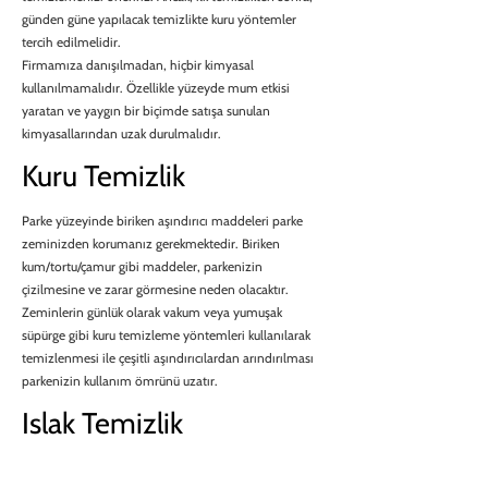
günden güne yapılacak temizlikte kuru yöntemler
tercih edilmelidir.
Firmamıza danışılmadan, hiçbir kimyasal
kullanılmamalıdır. Özellikle yüzeyde mum etkisi
yaratan ve yaygın bir biçimde satışa sunulan
kimyasallarından uzak durulmalıdır.
Kuru Temizlik
Parke yüzeyinde biriken aşındırıcı maddeleri parke
zeminizden korumanız gerekmektedir. Biriken
kum/tortu/çamur gibi maddeler, parkenizin
çizilmesine ve zarar görmesine neden olacaktır.
Zeminlerin günlük olarak vakum veya yumuşak
süpürge gibi kuru temizleme yöntemleri kullanılarak
temizlenmesi ile çeşitli aşındırıcılardan arındırılması
parkenizin kullanım ömrünü uzatır.
Islak Temizlik
Ahşap parke zeminlerinizi belli aralıklarda önerilen