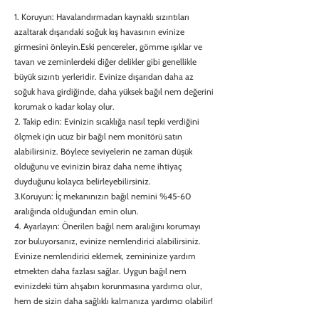
1. Koruyun: Havalandırmadan kaynaklı sızıntıları
azaltarak dışarıdaki soğuk kış havasının evinize
girmesini önleyin.Eski pencereler, gömme ışıklar ve
tavan ve zeminlerdeki diğer delikler gibi genellikle
büyük sızıntı yerleridir. Evinize dışarıdan daha az
soğuk hava girdiğinde, daha yüksek bağıl nem değerini
korumak o kadar kolay olur.
2. Takip edin: Evinizin sıcaklığa nasıl tepki verdiğini
ölçmek için ucuz bir bağıl nem monitörü satın
alabilirsiniz. Böylece seviyelerin ne zaman düşük
olduğunu ve evinizin biraz daha neme ihtiyaç
duyduğunu kolayca belirleyebilirsiniz.
3.Koruyun: İç mekanınızın bağıl nemini %45-60
aralığında olduğundan emin olun.
4. Ayarlayın: Önerilen bağıl nem aralığını korumayı
zor buluyorsanız, evinize nemlendirici alabilirsiniz.
Evinize nemlendirici eklemek, zemininize yardım
etmekten daha fazlası sağlar. Uygun bağıl nem
evinizdeki tüm ahşabın korunmasına yardımcı olur,
hem de sizin daha sağlıklı kalmanıza yardımcı olabilir!