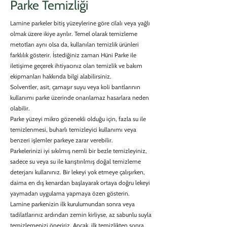
Parke Temizliği
Lamine parkeler bitiş yüzeylerine göre cilalı veya yağlı
olmak üzere ikiye ayrılır. Temel olarak temizleme
metotları aynı olsa da, kullanılan temizlik ürünleri
farklılık gösterir. İstediğiniz zaman Hüni Parke ile
iletişime geçerek ihtiyacınız olan temizlik ve bakım
ekipmanları hakkında bilgi alabilirsiniz.
Solventler, asit, çamaşır suyu veya koli bantlarının
kullanımı parke üzerinde onarılamaz hasarlara neden
olabilir.
Parke yüzeyi mikro gözenekli olduğu için, fazla su ile
temizlenmesi, buharlı temizleyici kullanımı veya
benzeri işlemler parkeye zarar verebilir.
Parkelerinizi iyi sıkılmış nemli bir bezle temizleyiniz,
sadece su veya su ile karıştırılmış doğal temizleme
deterjanı kullanınız. Bir lekeyi yok etmeye çalışırken,
daima en dış kenardan başlayarak ortaya doğru lekeyi
yaymadan uygulama yapmaya özen gösterin.
Lamine parkenizin ilk kurulumundan sonra veya
tadilatlarınız ardından zemin kirliyse, az sabunlu suyla
temizlemenizi öneririz. Ancak, ilk temizlikten sonra,