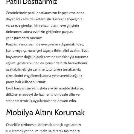
Patili Dostlarımız
Zeminlerimiz patili dostlarımızın koşuşturmalarına
dayanacak şekilde üretilmiştir. Evinizde köpeğiniz
varsa eve girerken kir ve kalıntıların eve girişinin
önlenmesi adına evinizin girişlerine paspas
yerleştirmenizi öneririz.
Paspas, ayrıca sizin de eve girerken dışarıdaki tozu,
kumu veya çamuru içeri taşıma ihtimalini azaltır. Evcil
hayvanınız doğal olarak zemine tırnaklarıyla tutunma
eğilimi gösterebilirler, ev içerisinde hızlı hareketlerini
azaltabilmek için zemine tutunurken tırnaklarıyla
çizmelerini engellemek adına yere serebileceğiniz
parça halı kullanabilirsiniz.
Evcil hayvanızın yanlışlıkla sıvı bir madde dökerse,
dökülen maddeyi derhal nemli bir bezle silin ve
standart temizlik uygulamalarına devam edin.
Mobilya Altını Korumak
Öncelikle çizilmesini önlemek amaçlı eşyalarınızı
sürüklemek yerine, mutlaka kaldırarak taşımanızı