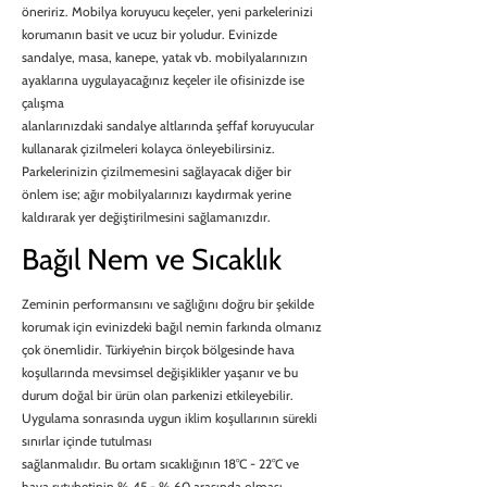
öneririz. Mobilya koruyucu keçeler, yeni parkelerinizi
korumanın basit ve ucuz bir yoludur. Evinizde
sandalye, masa, kanepe, yatak vb. mobilyalarınızın
ayaklarına uygulayacağınız keçeler ile ofisinizde ise
çalışma
alanlarınızdaki sandalye altlarında şeffaf koruyucular
kullanarak çizilmeleri kolayca önleyebilirsiniz.
Parkelerinizin çizilmemesini sağlayacak diğer bir
önlem ise; ağır mobilyalarınızı kaydırmak yerine
kaldırarak yer değiştirilmesini sağlamanızdır.
Bağıl Nem ve Sıcaklık
Zeminin performansını ve sağlığını doğru bir şekilde
korumak için evinizdeki bağıl nemin farkında olmanız
çok önemlidir. Türkiye’nin birçok bölgesinde hava
koşullarında mevsimsel değişiklikler yaşanır ve bu
durum doğal bir ürün olan parkenizi etkileyebilir.
Uygulama sonrasında uygun iklim koşullarının sürekli
sınırlar içinde tutulması
sağlanmalıdır. Bu ortam sıcaklığının 18°C - 22°C ve
hava rutubetinin % 45 - % 60 arasında olması