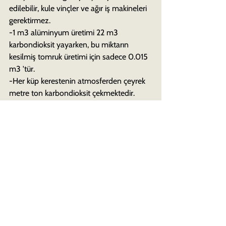
edilebilir, kule vinçler ve ağır iş makineleri 
gerektirmez.
-1 m3 alüminyum üretimi 22 m3 
karbondioksit yayarken, bu miktarın 
kesilmiş tomruk üretimi için sadece 0.015 
m3 'tür.
-Her küp kerestenin atmosferden çeyrek 
metre ton karbondioksit çekmektedir.
-Ahşabın karbondioksiti üzerine çekme 
özelliğinin evlerde ve binalarda 
kullanıldıktan sonra da sürmektedir.
-Ahşabın işlendiğinde atık üretmez, artan 
parçalarının tekrar kullanılabilir yan 
ürünlere dönüşür.