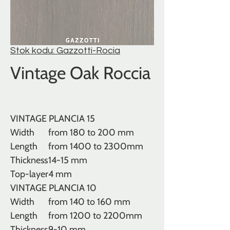
Stok kodu: Gazzotti-Rocia
Vintage Oak Roccia
VINTAGE PLANCIA 15
Width
from 180 to 200 mm
Length
from 1400 to 2300mm
Thickness
14-15 mm
Top-layer
4 mm
VINTAGE PLANCIA 10
Width
from 140 to 160 mm
Length
from 1200 to 2200mm
Thickness
9-10 mm