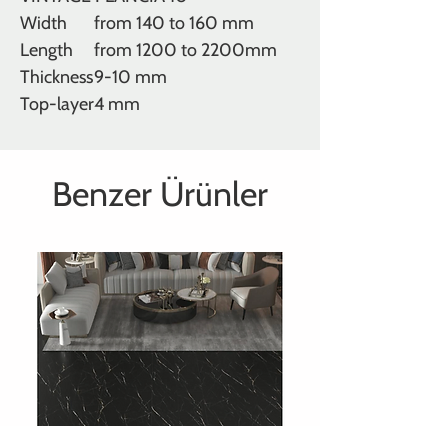
Width
from 140 to 160 mm
Length
from 1200 to 2200mm
Thickness
9-10 mm
Top-layer
4 mm
Benzer Ürünler