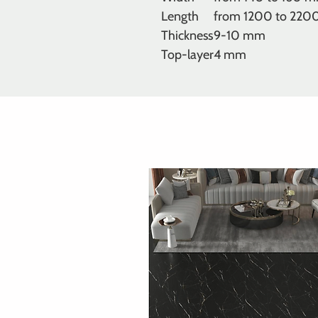
Length
from 1200 to 22
Thickness
9-10 mm
Top-layer
4 mm