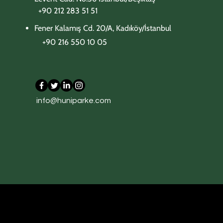
+90 212 283 51 51
Fener Kalamış Cd. 20/A, Kadıköy/İstanbul
+90 216 550 10 05​
702 Beige Concrete
705 Carrara White
303 Tobacco Oak
306 Meadow Oak
309 Aged Oak
info@huniparke.com