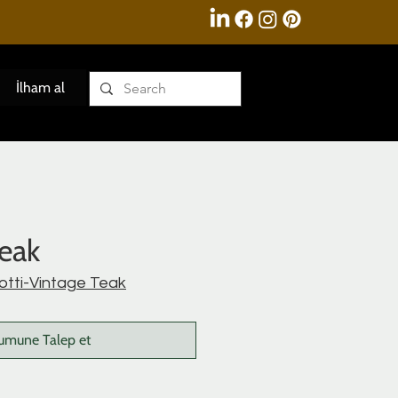
İlham al
Teak
otti-Vintage Teak
umune Talep et