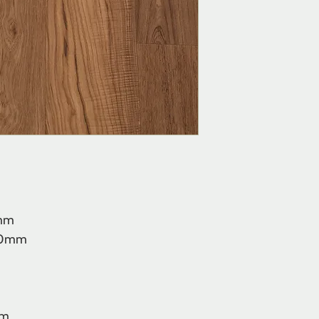
 mm
00mm
mm