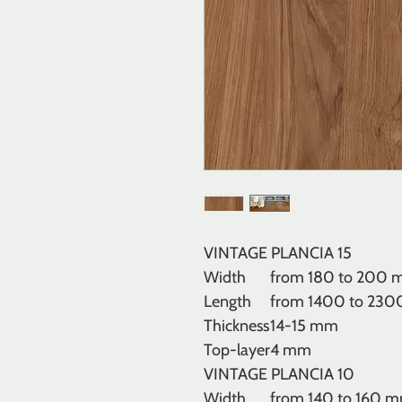
VINTAGE PLANCIA 15
Width
from 180 to 200
Length
from 1400 to 23
Thickness
14-15 mm
Top-layer
4 mm
VINTAGE PLANCIA 10
Width
from 140 to 160 