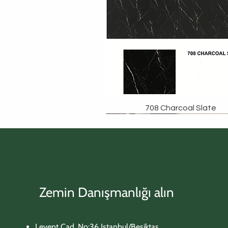
708 Charcoal Slate
Zemin Danışmanlığı alın
Levent Cad. No:36 Istanbul/Beşiktaş