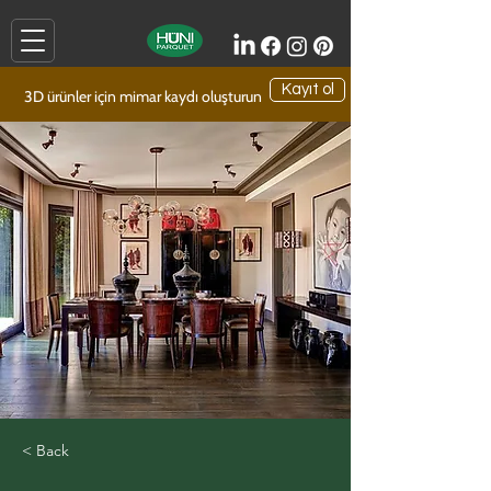
Kayıt ol
3D ürünler için mimar kaydı oluşturun
< Back