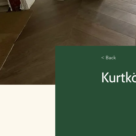
< Back
Kurtk