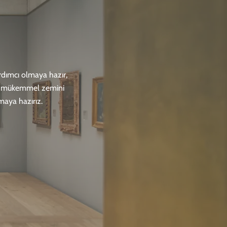
ardımcı olmaya hazır,
çin mükemmel zemini
pmaya hazırız.