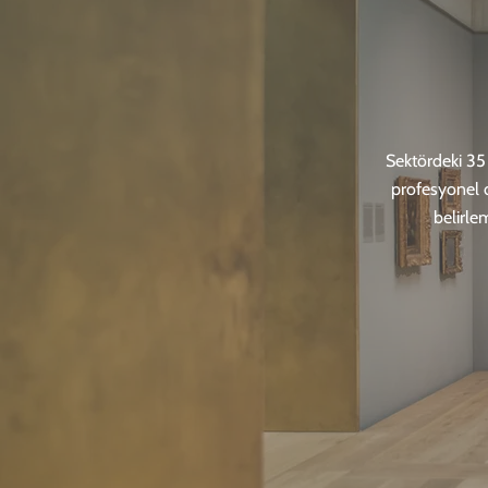
Sektördeki 35 
profesyonel 
belirle