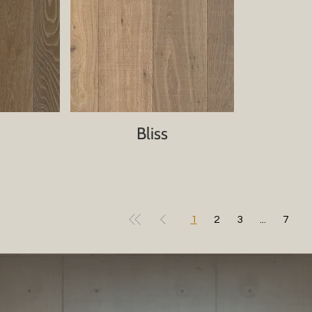
Bliss
1
2
3
...
7