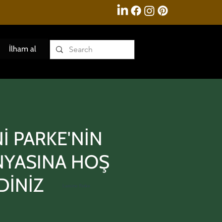
İlham al
İ PARKE'NİN
YASINA HOŞ
DİNİZ
Lamine Parke