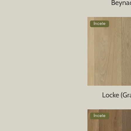
Beyna
İncele
Locke (Gr
İncele