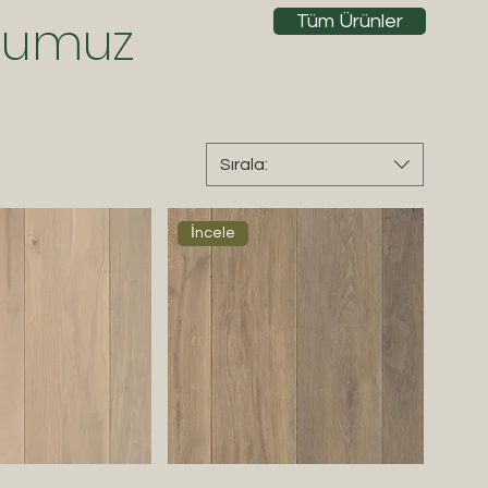
numuz
Tüm Ürünler
Sırala:
İncele