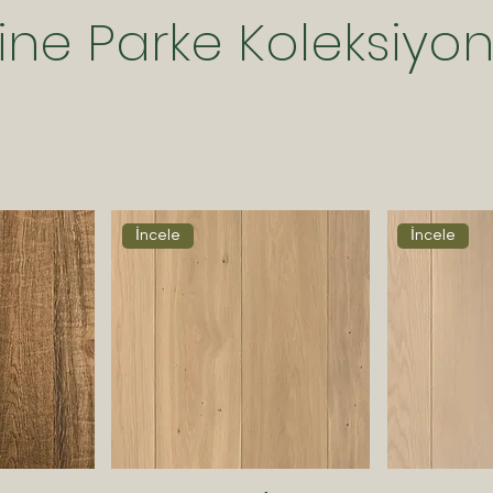
ne Parke Koleksiyo
İncele
İncele