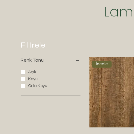
Lami
Filtrele:
Renk Tonu
İncele
Açık
Koyu
Orta Koyu