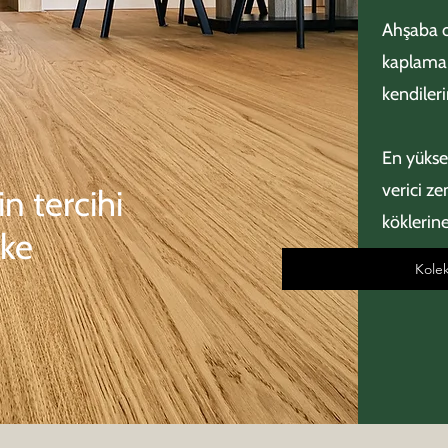
Ahşaba o
kaplama 
kendileri
En yükse
verici z
n tercihi
köklerin
rke
Kole