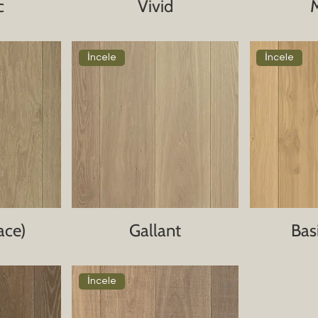
c
Vivid
M
İncele
İncele
ace)
Gallant
Basi
İncele