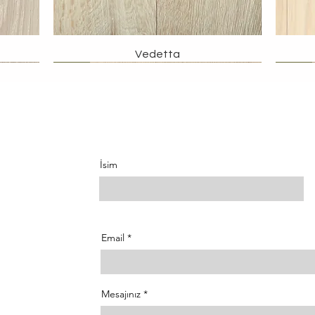
Vedetta
İncele
İncele
İncele
İncele
İncele
İncele
İncele
İncele
İsim
Email
Mesajınız