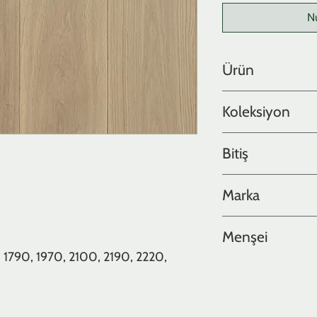
N
Ürün
Meşe
Koleksiyon
Lite Collection
Bitiş
Yağlı
Marka
Hakwood
Menşei
 1790, 1970, 2100, 2190, 2220,
Hollanda