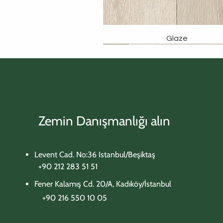
Glaze
İncele
İncele
İncele
İncele
İncele
Zemin Danışmanlığı alın
Levent Cad. No:36 Istanbul/Beşiktaş
+90 212 283 51 51
Fener Kalamış Cd. 20/A, Kadıköy/İstanbul
+90 216 550 10 05​