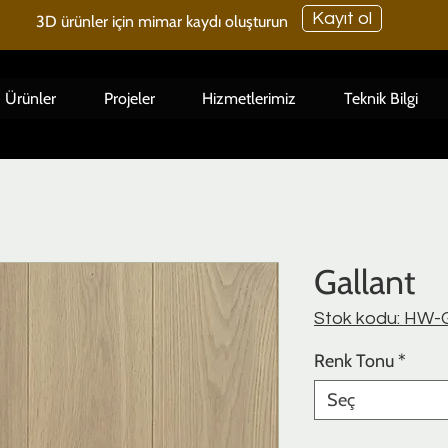
Kayıt ol
3D ürünler için mimar kaydı oluşturun
Ürünler
Projeler
Hizmetlerimiz
Teknik Bilgi
Gallant
Stok kodu: HW-G
Renk Tonu
*
Seç