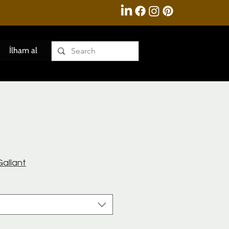
İlham al
allant