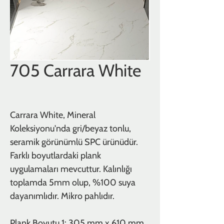
705 Carrara White
Carrara White, Mineral
Koleksiyonu'nda gri/beyaz tonlu,
seramik görünümlü SPC ürünüdür.
Farklı boyutlardaki plank
uygulamaları mevcuttur. Kalınlığı
toplamda 5mm olup, %100 suya
dayanımlıdır. Mikro pahlıdır.
Plank Boyutu 1: 305 mm x 610 mm