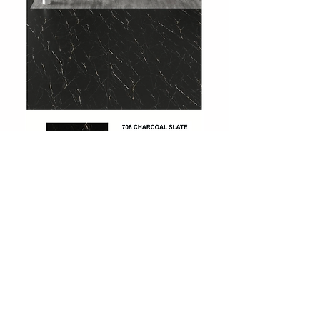
708 Charcoal Slate
Showroom
Levent, Levent Cd. No:36, 34330
Beşiktaş/İstanbul
Tel :
0212 283 51 51
Email:
info@huniparke.com
Teknik Döküman ve Ürün Katalogları