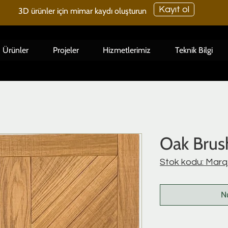
Kayıt ol
3D ürünler için mimar kaydı oluşturun
Ürünler
Projeler
Hizmetlerimiz
Teknik Bilgi
Oak Brus
Stok kodu: Mar
N