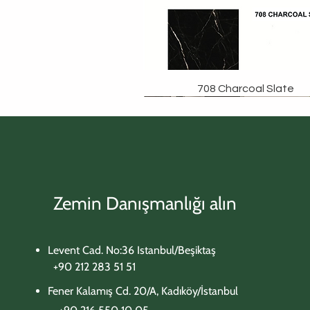
708 Charcoal Slate
Zemin Danışmanlığı alın
Levent Cad. No:36 Istanbul/Beşiktaş
+90 212 283 51 51
Fener Kalamış Cd. 20/A, Kadıköy/İstanbul