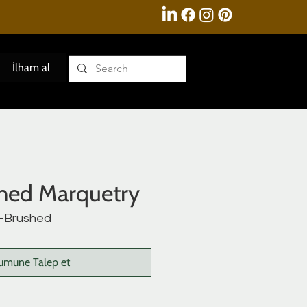
İlham al
hed Marquetry
q-Brushed
umune Talep et