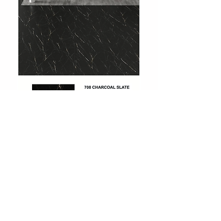
708 Charcoal Slate
Showroom
Levent, Levent Cd. No:36, 34330
Beşiktaş/İstanbul
Tel :
0212 283 51 51
Email:
info@huniparke.com
Teknik Döküman ve Ürün Katalogları