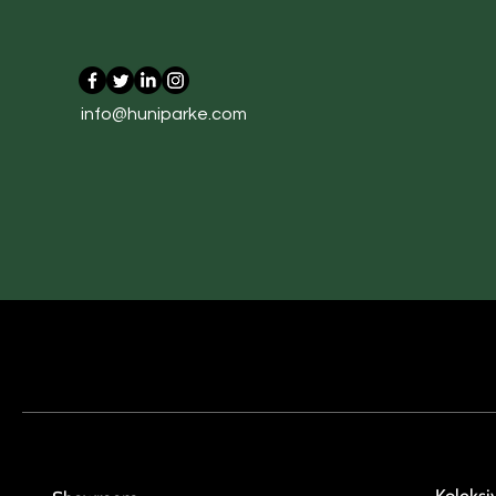
Quercia Termottratta Marqu
Afromosia Andres Marquet
Oak Botte Marquetry
Carthano
Gizano
info@huniparke.com
Koleks