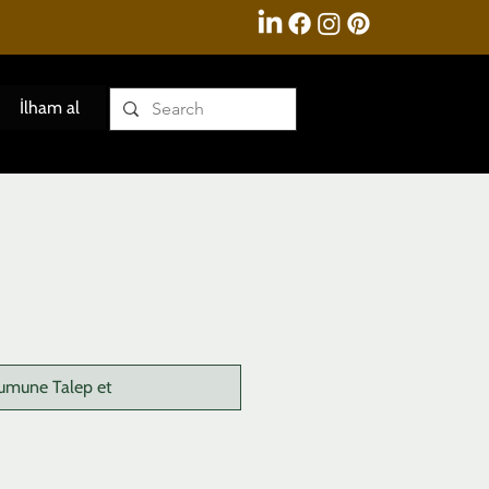
İlham al
umune Talep et