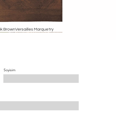
k BrownVersailles Marquetry
Özel Tasarım
Özel Tasarım
Özel Tasarım
Özel Tasarım
Soyisim