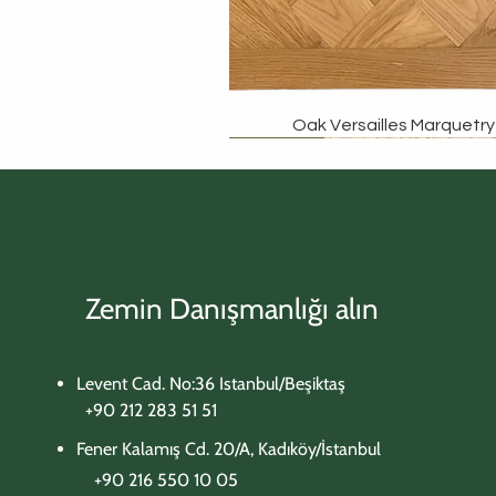
Oak Versailles Marquetry
Özel Tasarım
Özel Tasarım
Özel Tasarım
Özel Tasarım
Özel Tasarım
Zemin Danışmanlığı alın
Levent Cad. No:36 Istanbul/Beşiktaş
+90 212 283 51 51
Fener Kalamış Cd. 20/A, Kadıköy/İstanbul
+90 216 550 10 05​