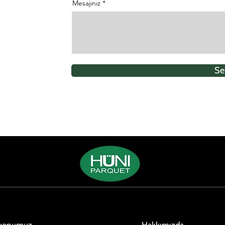
Mesajınız
etry
ry
Oak Cairo Natural Marquetry
Oak Brushed Marquetry
İroko Andres Marquetry
Epheson
Oak
Se
iyonumuz
Hakkımızda