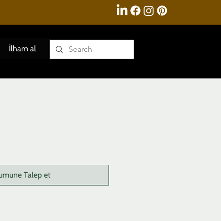
İlham al
umune Talep et