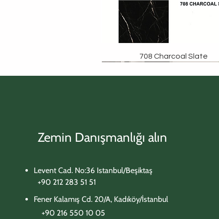
708 Charcoal Slate
Zemin Danışmanlığı alın
Levent Cad. No:36 Istanbul/Beşiktaş
+90 212 283 51 51
Fener Kalamış Cd. 20/A, Kadıköy/İstanbul
+90 216 550 10 05​