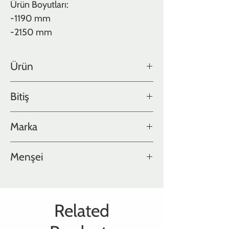
Ürün Boyutları:
-1190 mm
-2150 mm
Ürün
Meşe
Bitiş
EXTRA MAT CİLALI , FIRÇALI , MİCRO ,
Marka
DERZLİ
IMA TARIMA
Menşei
İspanya
Related