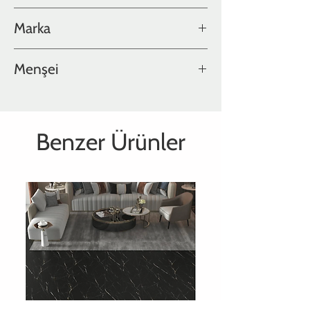
EXTRA MAT CİLALI , FIRÇALI ,
Marka
MİKRO DERZLİ
IMA
Menşei
İspanya
Benzer Ürünler