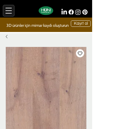
Kayıt ol
3D ürünler için mimar kaydı oluşturun