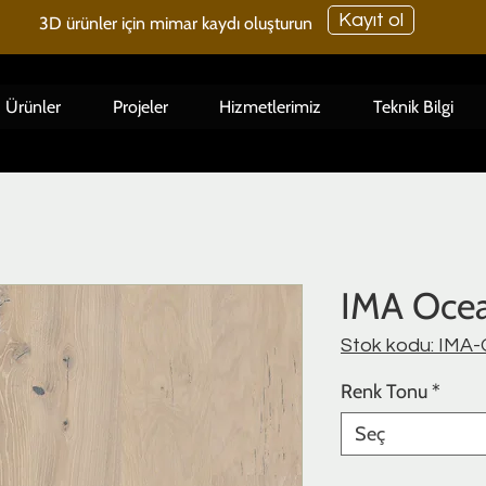
Kayıt ol
3D ürünler için mimar kaydı oluşturun
Ürünler
Projeler
Hizmetlerimiz
Teknik Bilgi
IMA Oce
Stok kodu: I
Renk Tonu
*
Seç