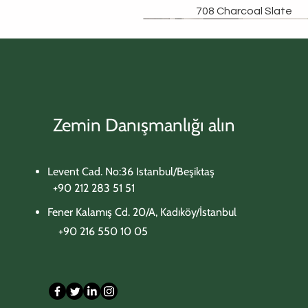
708 Charcoal Slate
Zemin Danışmanlığı alın
Levent Cad. No:36 Istanbul/Beşiktaş
+90 212 283 51 51
Fener Kalamış Cd. 20/A, Kadıköy/İstanbul
+90 216 550 10 05​