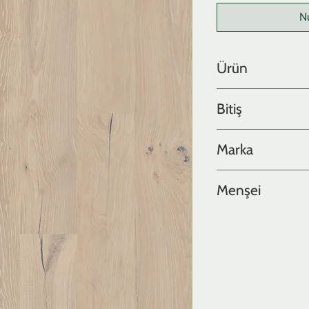
N
Ürün
Meşe
Bitiş
Meşe plank, rustik, fır
Marka
IMA TARIMA
Menşei
İspanya