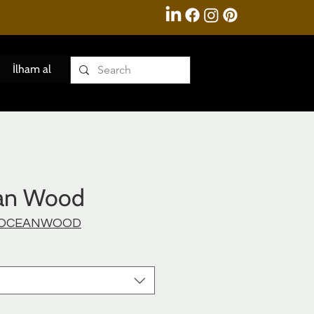
İlham al
an Wood
MA-OCEANWOOD