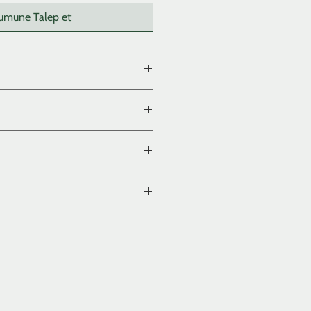
umune Talep et
çalı, aşındırılmış, yağlı / parafinli