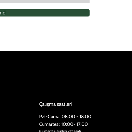
304 GraphiteOak
310 Oxford Oak
703 Urban Gray
307 Dune Oak
nd
Çalışma saatleri
Pzt-Cuma: 08:00 - 18:00
​​Cumartesi: 10:00- 17:00
(Cumartesi günleri yaz saati