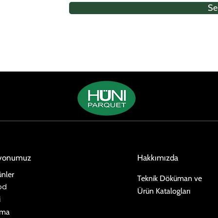
Se
iyonumuz
Hakkımızda
nler
Teknik Döküman ve
od
Ürün Katalogları
i
ima