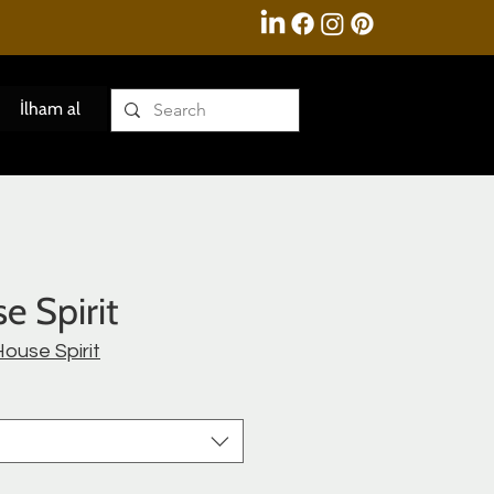
İlham al
e Spirit
ouse Spirit