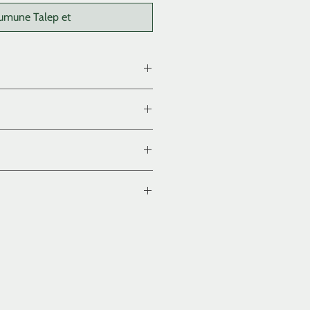
umune Talep et
çalı, aşındırılmış, yağlı / parafinli