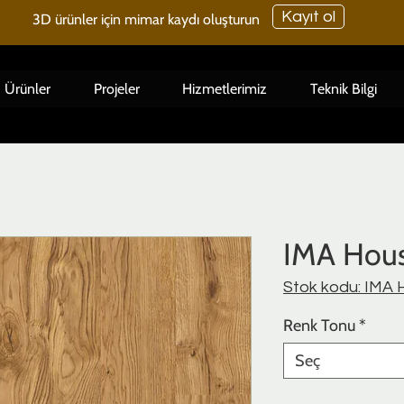
Kayıt ol
3D ürünler için mimar kaydı oluşturun
Ürünler
Projeler
Hizmetlerimiz
Teknik Bilgi
IMA Hous
Stok kodu: IMA H
Renk Tonu
*
Seç