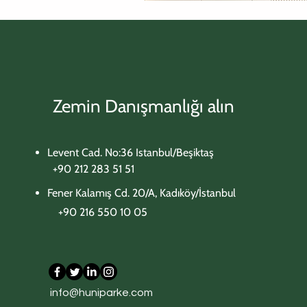
Zemin Danışmanlığı alın
Levent Cad. No:36 Istanbul/Beşiktaş
+90 212 283 51 51
Fener Kalamış Cd. 20/A, Kadıköy/İstanbul
+90 216 550 10 05​
IMA Ocean Wood
706 Ivory Marble
703 Urban Gray
IMA Natural
IMA Sepia
info@huniparke.com