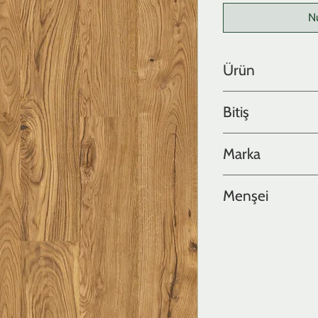
N
Ürün
Meşe
Bitiş
Meşe plank, rustik, fır
Marka
IMA TARIMA
Menşei
İspanya