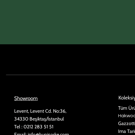
Koleks
Showroom
Tüm Ürü
Levent, Levent Cd. No:36,
Hakwo
34330 Beşiktaş/İstanbul
Gazzott
Tel : 0212 283 51 51
Ima Tar
Email:
info@huniparke.com