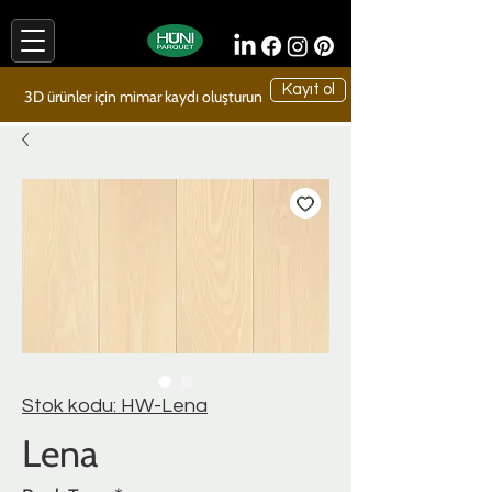
Kayıt ol
3D ürünler için mimar kaydı oluşturun
Stok kodu: HW-Lena
Lena