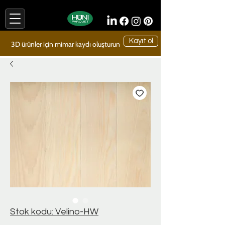
Kayıt ol
3D ürünler için mimar kaydı oluşturun
Stok kodu: Velino-HW