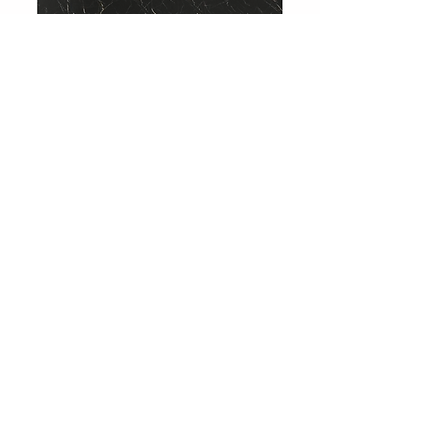
708 Charcoal Slate
Showroom
Levent, Levent Cd. No:36, 34330
Beşiktaş/İstanbul
Tel :
0212 283 51 51
Email:
info@huniparke.com
Teknik Döküman ve Ürün Katalogları