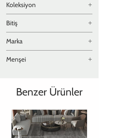
Koleksiyon
Bitiş
Old World Collection
El eskitmesi, Mat cilalı
Marka
Hakwood
Menşei
Hollanda
Benzer Ürünler