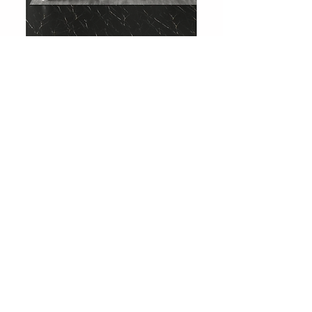
708 Charcoal Slate
Showroom
Levent, Levent Cd. No:36, 34330
Beşiktaş/İstanbul
Tel :
0212 283 51 51
Email:
info@huniparke.com
Teknik Döküman ve Ürün Katalogları