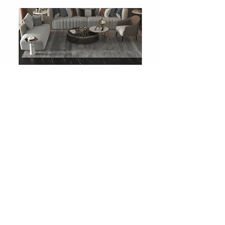
708 Charcoal Slate
Showroom
Levent, Levent Cd. No:36, 34330