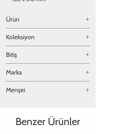
Ürün
Meşe
Koleksiyon
Color Collection
Bitiş
DuoVarnish
Marka
Hakwood
Menşei
Hollanda
Benzer Ürünler