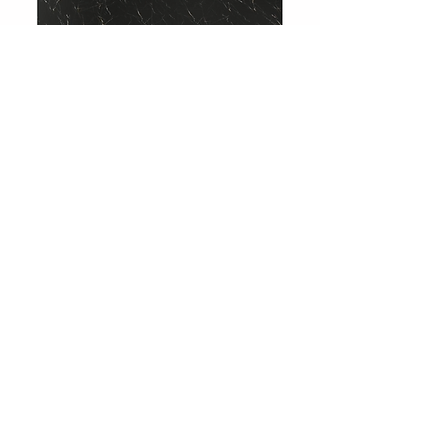
708 Charcoal Slate
Showroom
Levent, Levent Cd. No:36, 34330
Beşiktaş/İstanbul
Tel :
0212 283 51 51
Email:
info@huniparke.com
Teknik Döküman ve Ürün Katalogları