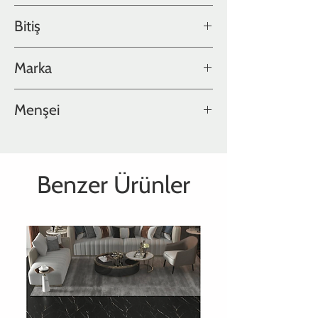
Old World Collection
Bitiş
El eskitmesi
Marka
Hakwood
Menşei
Hollanda
Benzer Ürünler