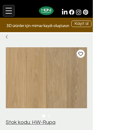
Kayıt ol
3D ürünler için mimar kaydı oluşturun
Stok kodu: HW-Rupa