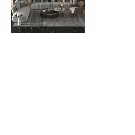
708 Charcoal Slate
Showroom
Levent, Levent Cd. No:36, 34330
Beşiktaş/İstanbul