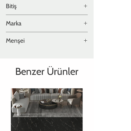
Ash Collection
Bitiş
Yağlı Fırçalı
Marka
Hakwood
Menşei
Hollanda
Benzer Ürünler