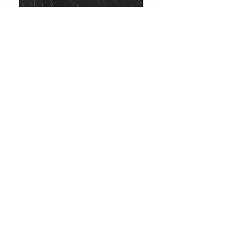
708 Charcoal Slate
Showroom
Levent, Levent Cd. No:36, 34330
Beşiktaş/İstanbul
Tel :
0212 283 51 51
Email:
info@huniparke.com
Teknik Döküman ve Ürün Katalogları