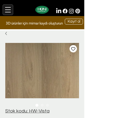
Kayıt ol
3D ürünler için mimar kaydı oluşturun
Stok kodu: HW-Vista