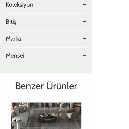
Koleksiyon
Perspective Collection
Bitiş
DuoVarnish
Marka
Hakwood
Menşei
Hollanda
Benzer Ürünler