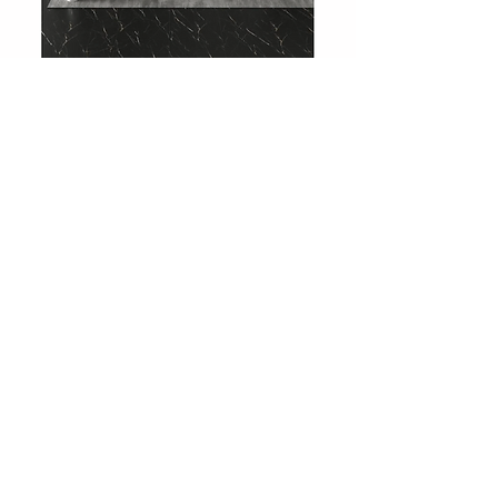
708 Charcoal Slate
Showroom
Levent, Levent Cd. No:36, 34330
Beşiktaş/İstanbul
Tel :
0212 283 51 51
Email:
info@huniparke.com
Teknik Döküman ve Ürün Katalogları